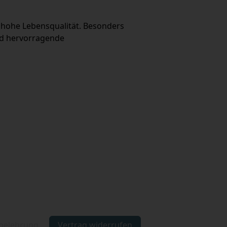
 hohe Lebensqualität. Besonders 
nd hervorragende 
ouseToSpot Maps
|
Map data from OpenStreetMap
Vertrag widerrufen
belehrung