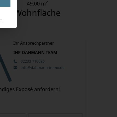
49,00 m²
Wohnfläche
um
Ihr Ansprechpartner
IHR DAHMANN-TEAM
02233 710090
info@dahmann-immo.de
tändiges Exposé anfordern!