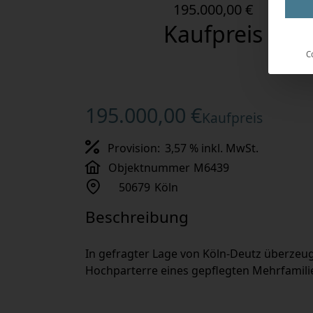
195.000,00 €
Kaufpreis
C
195.000,00 €
Kaufpreis
Provision:
3,57 % inkl. MwSt.
Objektnummer
M6439
50679
Köln
Beschreibung
In gefragter Lage von Köln-Deutz überzeu
Hochparterre eines gepflegten Mehrfamili