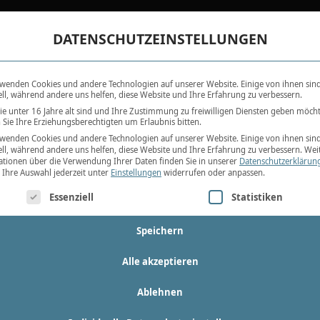
DATENSCHUTZEINSTELLUNGEN
IMMOBILIEN
REFERENZEN
UNSER SYSTEM
wenden Cookies und andere Technologien auf unserer Website. Einige von ihnen sin
ell, während andere uns helfen, diese Website und Ihre Erfahrung zu verbessern.
e unter 16 Jahre alt sind und Ihre Zustimmung zu freiwilligen Diensten geben möch
Sie Ihre Erziehungsberechtigten um Erlaubnis bitten.
Ausstattung
Lage
wenden Cookies und andere Technologien auf unserer Website. Einige von ihnen sin
ell, während andere uns helfen, diese Website und Ihre Erfahrung zu verbessern.
Wei
tionen über die Verwendung Ihrer Daten finden Sie in unserer
Datenschutzerklärun
Ihre Auswahl jederzeit unter
Einstellungen
widerrufen oder anpassen.
-WOHNUNG IN KÖLN-DEUTZ - V
gt eine Liste der Service-Gruppen, für die eine Einwilligung erte
Essenziell
Statistiken
Speichern
Alle akzeptieren
Ablehnen