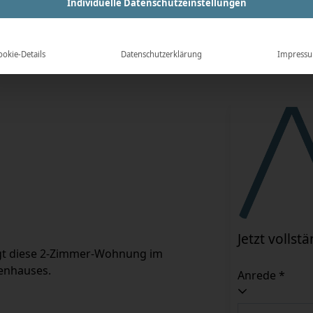
Individuelle Datenschutzeinstellungen
2
Zimmer
ookie-Details
Datenschutzerklärung
Impress
Jetzt volls
gt diese 2-Zimmer-Wohnung im 
enhauses.
Anrede *