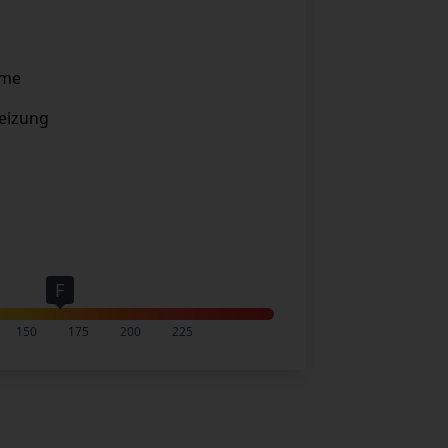
rme
eizung
F
150
175
200
225