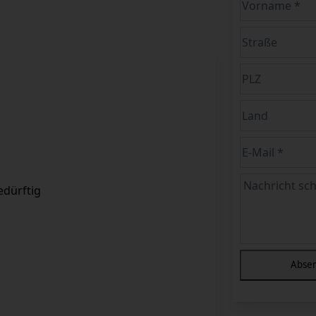
dürftig
Abse