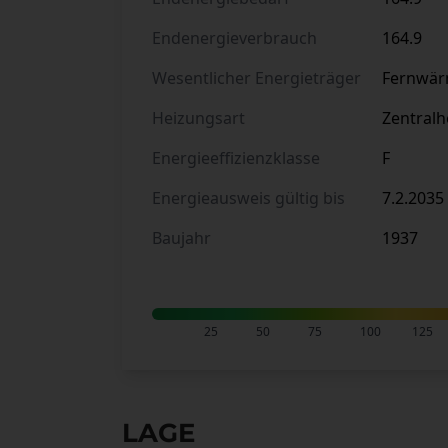
Endenergieverbrauch
164.9
Wesentlicher Energieträger
Fernwä
Heizungsart
Zentralh
Energieeffizienzklasse
F
Energieausweis gültig bis
7.2.2035
Baujahr
1937
25
50
75
100
125
LAGE